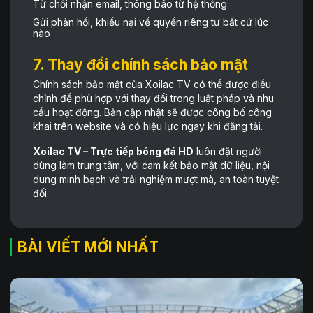
Từ chối nhận email, thông báo từ hệ thống
Gửi phản hồi, khiếu nại về quyền riêng tư bất cứ lúc
nào
7. Thay đổi chính sách bảo mật
Chính sách bảo mật của Xoilac TV có thể được điều
chỉnh để phù hợp với thay đổi trong luật pháp và nhu
cầu hoạt động. Bản cập nhật sẽ được công bố công
khai trên website và có hiệu lực ngay khi đăng tải.
Xoilac TV – Trực tiếp bóng đá HD
luôn đặt người
dùng làm trung tâm, với cam kết bảo mật dữ liệu, nội
dung minh bạch và trải nghiệm mượt mà, an toàn tuyệt
đối.
BÀI VIẾT MỚI NHẤT