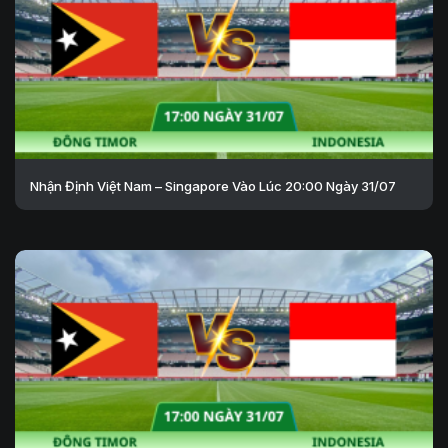
Nhận Định Việt Nam – Singapore Vào Lúc 20:00 Ngày 31/07