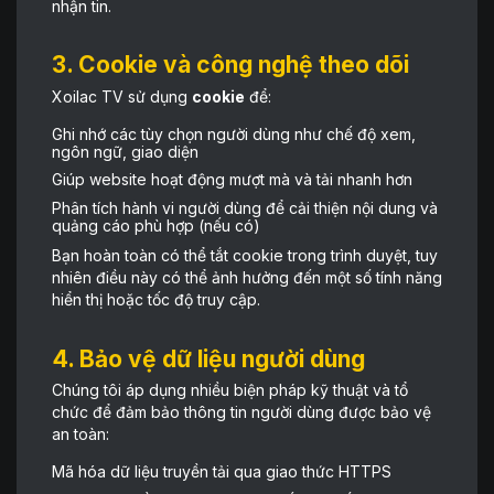
nhận tin.
3. Cookie và công nghệ theo dõi
Xoilac TV sử dụng
cookie
để:
Ghi nhớ các tùy chọn người dùng như chế độ xem,
ngôn ngữ, giao diện
Giúp website hoạt động mượt mà và tải nhanh hơn
Phân tích hành vi người dùng để cải thiện nội dung và
quảng cáo phù hợp (nếu có)
Bạn hoàn toàn có thể tắt cookie trong trình duyệt, tuy
nhiên điều này có thể ảnh hưởng đến một số tính năng
hiển thị hoặc tốc độ truy cập.
4. Bảo vệ dữ liệu người dùng
Chúng tôi áp dụng nhiều biện pháp kỹ thuật và tổ
chức để đảm bảo thông tin người dùng được bảo vệ
an toàn:
Mã hóa dữ liệu truyền tải qua giao thức HTTPS