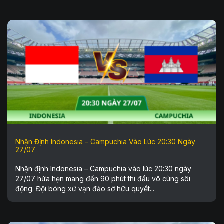
Nhận Định Indonesia – Campuchia Vào Lúc 20:30 Ngày
27/07
Nhận định Indonesia – Campuchia vào lúc 20:30 ngày
27/07 hứa hẹn mang đến 90 phút thi đấu vô cùng sôi
động. Đội bóng xứ vạn đảo sở hữu quyết...