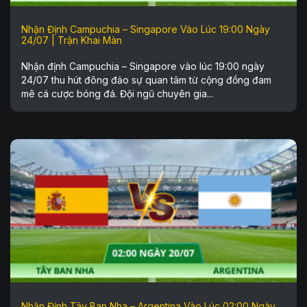
Nhận Định Campuchia – Singapore Vào Lúc 19:00 Ngày
24/07 | Trận Khai Màn
Nhận định Campuchia – Singapore vào lúc 19:00 ngày
24/07 thu hút đông đảo sự quan tâm từ cộng đồng đam
mê cá cược bóng đá. Đội ngũ chuyên gia...
Nhận Định Tây Ban Nha – Argentina Vào Lúc 02:00 Ngày