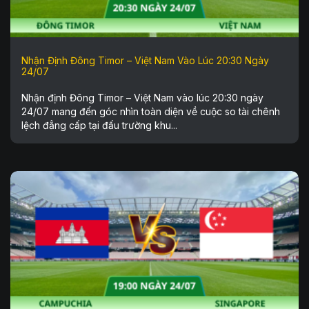
Nhận Định Đông Timor – Việt Nam Vào Lúc 20:30 Ngày
24/07
Nhận định Đông Timor – Việt Nam vào lúc 20:30 ngày
24/07 mang đến góc nhìn toàn diện về cuộc so tài chênh
lệch đẳng cấp tại đấu trường khu...