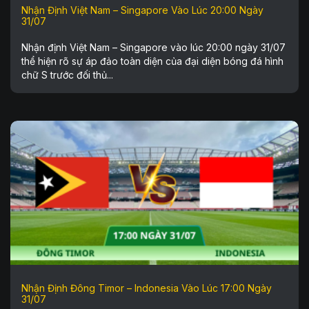
Nhận Định Việt Nam – Singapore Vào Lúc 20:00 Ngày
31/07
Nhận định Việt Nam – Singapore vào lúc 20:00 ngày 31/07
thể hiện rõ sự áp đảo toàn diện của đại diện bóng đá hình
chữ S trước đối thủ...
Nhận Định Đông Timor – Indonesia Vào Lúc 17:00 Ngày
31/07