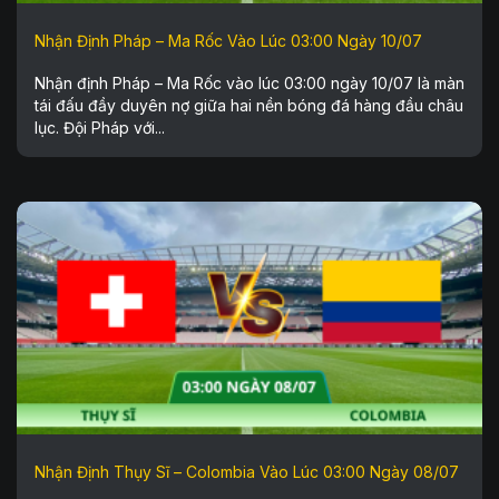
Nhận Định Pháp – Ma Rốc Vào Lúc 03:00 Ngày 10/07
Nhận định Pháp – Ma Rốc vào lúc 03:00 ngày 10/07 là màn
tái đấu đầy duyên nợ giữa hai nền bóng đá hàng đầu châu
lục. Đội Pháp với...
Nhận Định Thụy Sĩ – Colombia Vào Lúc 03:00 Ngày 08/07