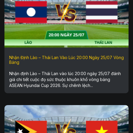
Nhận Định Lào – Thái Lan Vào Lúc 20:00 Ngày 25/07 Vòng
Bảng
Nhận định Lào – Thái Lan vào lúc 20:00 ngày 25/07 đánh
giá chi tiết cuộc đọ sức thuộc khuôn khổ vòng bảng
ASEAN Hyundai Cup 2026. Sự chênh lệch...