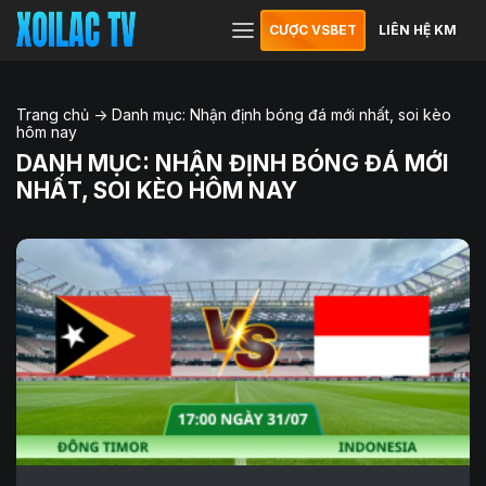
CƯỢC VSBET
LIÊN HỆ KM
Trang chủ
->
Danh mục:
Nhận định bóng đá mới nhất, soi kèo
hôm nay
DANH MỤC:
NHẬN ĐỊNH BÓNG ĐÁ MỚI
NHẤT, SOI KÈO HÔM NAY