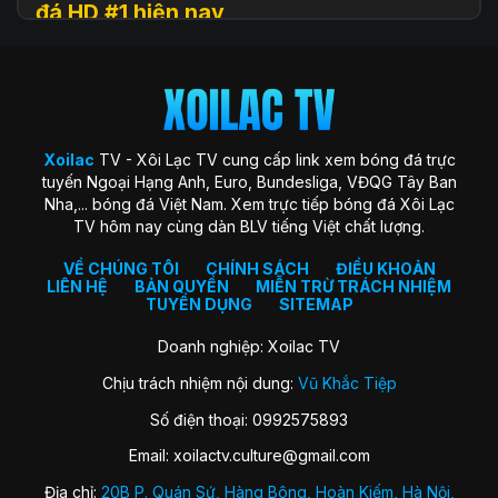
đá HD #1 hiện nay
Xoilac
TV (hay còn được biết đến với tên gọi Xôi Lạc TV, Xoi
Lac TV, XoilacTV) là một nền tảng website xem
trực tiếp
bóng đá
trực tuyến hàng đầu tại Việt Nam hiện nay. Đây là
địa chỉ quen thuộc giúp người hâm mộ theo dõi các trận cầu
đỉnh cao với chất lượng HD hoàn toàn miễn phí. Trang web
Xoilac
TV - Xôi Lạc TV cung cấp link xem bóng đá trực
ra đời với sứ mệnh “mang sân cỏ đến gần hơn với người hâm
tuyến Ngoại Hạng Anh, Euro, Bundesliga, VĐQG Tây Ban
mộ”, trở thành cộng đồng gắn kết những trái tim đam mê
Nha,... bóng đá Việt Nam. Xem trực tiếp bóng đá Xôi Lạc
môn thể thao vua.
TV hôm nay cùng dàn BLV tiếng Việt chất lượng.
Xoilac TV nổi bật nhờ hình ảnh sắc nét, đường truyền ổn
định, bình luận tiếng Việt cuốn hút và đặc biệt không thu bất
VỀ CHÚNG TÔI
CHÍNH SÁCH
ĐIỀU KHOẢN
LIÊN HỆ
BẢN QUYỀN
MIỄN TRỪ TRÁCH NHIỆM
kỳ khoản phí hay yêu cầu đăng ký tài khoản. Nơi đây không
TUYỂN DỤNG
SITEMAP
chỉ đơn thuần là kênh xem bóng đá, mà còn là không gian
kết nối và chia sẻ của fan bóng đá trên khắp cả nước.
Doanh nghiệp: Xoilac TV
Chịu trách nhiệm nội dung:
Vũ Khắc Tiệp
Lịch sử hình thành của Xoilac TV
Số điện thoại: 0992575893
Xôi Lạc TV khởi nguồn từ một nhóm nhỏ những người đam
Email:
xoilactv.culture@gmail.com
mê bóng đá và công nghệ, với mong muốn mang đến trải
nghiệm xem bóng đá trực tuyến miễn phí, chất lượng cao
Địa chỉ:
20B P. Quán Sứ, Hàng Bông, Hoàn Kiếm, Hà Nội,