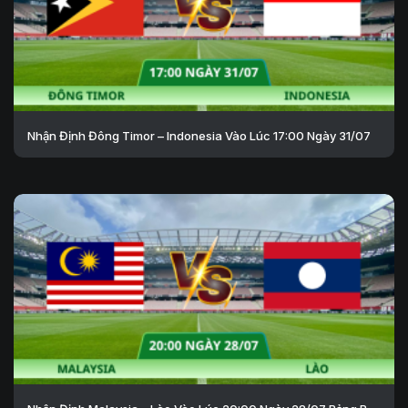
Nhận Định Đông Timor – Indonesia Vào Lúc 17:00 Ngày 31/07