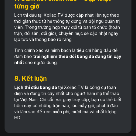
từng giờ
Lịch thi đấu tại Xoilac TV được cập nhật liên tục theo
thời gian thực từ hệ thống tự động và đội ngũ quản trị
viên. Trong trường hợp thay đổi từ ban tổ chức (hoãn
trận, đổi sân, đổi giờ), chuyên mục sẽ cập nhật ngay
lập tức và thông báo rõ ràng.
Tính chính xác và minh bạch là tiêu chí hàng đầu để
đảm bảo
trải nghiệm theo dõi bóng đá đáng tin cậy
nhất
cho người dùng.
8. Kết luận
Lịch thi đấu bóng đá
tại Xoilac TV là công cụ toàn
diện và đáng tin cậy nhất cho người hâm mộ thể thao
tại Việt Nam. Chỉ cần vài giây truy cập, bạn có thể biết
hôm nay có những trận nào, lúc mấy giờ, phát ở đâu
và làm sao để xem miễn phí, mượt mà và chất lượng
HD.