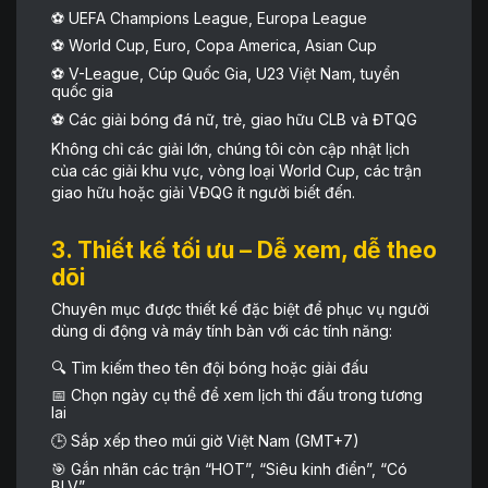
⚽ UEFA Champions League, Europa League
⚽ World Cup, Euro, Copa America, Asian Cup
⚽ V-League, Cúp Quốc Gia, U23 Việt Nam, tuyển
quốc gia
⚽ Các giải bóng đá nữ, trẻ, giao hữu CLB và ĐTQG
Không chỉ các giải lớn, chúng tôi còn cập nhật lịch
của các giải khu vực, vòng loại World Cup, các trận
giao hữu hoặc giải VĐQG ít người biết đến.
3. Thiết kế tối ưu – Dễ xem, dễ theo
dõi
Chuyên mục được thiết kế đặc biệt để phục vụ người
dùng di động và máy tính bàn với các tính năng:
🔍 Tìm kiếm theo tên đội bóng hoặc giải đấu
📅 Chọn ngày cụ thể để xem lịch thi đấu trong tương
lai
🕒 Sắp xếp theo múi giờ Việt Nam (GMT+7)
🎯 Gắn nhãn các trận “HOT”, “Siêu kinh điển”, “Có
BLV”