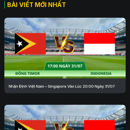
BÀI VIẾT MỚI NHẤT
Nhận Định Việt Nam – Singapore Vào Lúc 20:00 Ngày 31/07